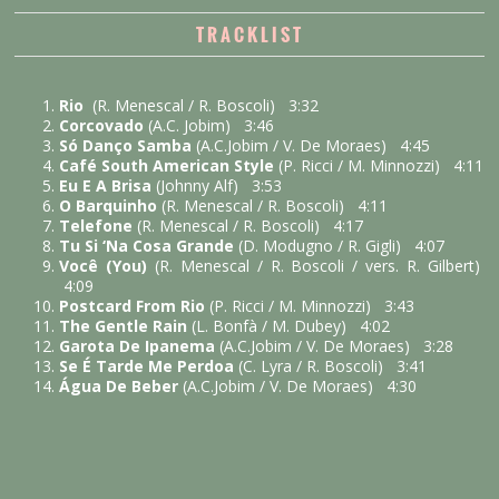
TRACKLIST
Rio
(R. Menescal / R. Boscoli) 3:32
Corcovado
(A.C. Jobim) 3:46
Só Danço Samba
(A.C.Jobim / V. De Moraes) 4:45
Café South American Style
(P. Ricci / M. Minnozzi) 4:11
Eu E A Brisa
(Johnny Alf) 3:53
O Barquinho
(R. Menescal / R. Boscoli) 4:11
Telefone
(R. Menescal / R. Boscoli) 4:17
Tu Si ‘Na Cosa Grande
(D. Modugno / R. Gigli) 4:07
Você (You)
(R. Menescal / R. Boscoli / vers. R. Gilbert)
4:09
Postcard From Rio
(P. Ricci / M. Minnozzi) 3:43
The Gentle Rain
(L. Bonfà / M. Dubey) 4:02
Garota De Ipanema
(A.C.Jobim / V. De Moraes) 3:28
Se É Tarde Me Perdoa
(C. Lyra / R. Boscoli) 3:41
Água De Beber
(A.C.Jobim / V. De Moraes) 4:30