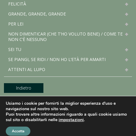
FELICITÀ
GRANDE, GRANDE, GRANDE
PER LEI
NON DIMENTICAR (CHE T’HO VOLUTO BENE) / COME TE
NON C’È NESSUNO
SEI TU
SE PIANGI, SE RIDI / NON HO L’ETÀ PER AMARTI
ATTENTI AL LUPO
Indietro
Usiamo i cookie per fornirti la miglior esperienza d'uso e
navigazione sul nostro sito web.
Puoi trovare altre informazioni riguardo a quali cookie usiamo
sul sito o disabilitarli nelle
impostazioni
.
Copyright © Mama Produções. All rights reserved |
design by
NaçãoDesign
| Photos by
Bianca Tatamiya
|
Privacy Policy
|
ENGLISH
PORTUGUÊS
Accetta
ITALIANO