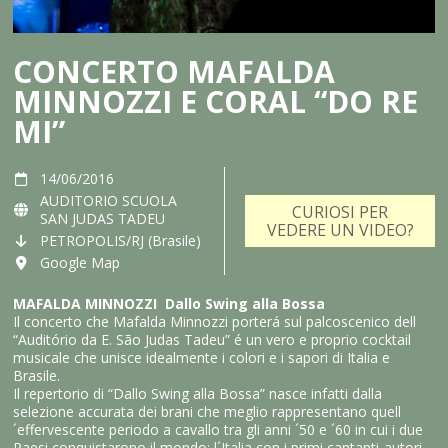
CONCERTO MAFALDA
MINNOZZI E CORAL “DO RE
MI”
14/06/2016
AUDITORIO SCUOLA
CURIOSI PER
SAN JUDAS TADEU
VEDERE UN VIDEO?
PETROPOLIS/RJ (Brasile)
Google Map
MAFALDA MINNOZZI
Dallo Swing alla Bossa
Il concerto che Mafalda Minnozzi porterá sul palcoscenico dell
“Auditório da E. São Judas Tadeu” é un vero e proprio cocktail
musicale che unisce idealmente i colori e i sapori di Italia e
Brasile.
Il repertorio di “Dallo Swing alla Bossa” nasce infatti dalla
selezione accurata dei brani che meglio rappresentano quell
´effervescente periodo a cavallo tra gli anni ´50 e ´60 in cui i due
Paesi conquistarono il mondo: l´Italia con i primi cantanti-autori