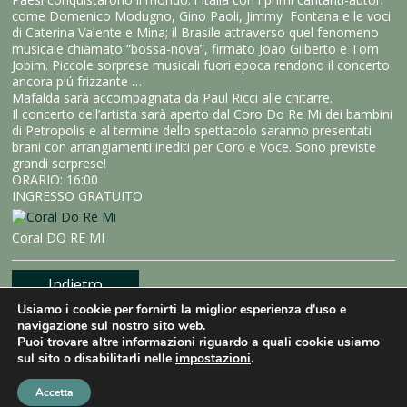
come Domenico Modugno, Gino Paoli, Jimmy Fontana e le voci
di Caterina Valente e Mina; il Brasile attraverso quel fenomeno
musicale chiamato “bossa-nova”, firmato Joao Gilberto e Tom
Jobim. Piccole sorprese musicali fuori epoca rendono il concerto
ancora piú frizzante …
Mafalda sarà accompagnata da Paul Ricci alle chitarre.
Il concerto dell’artista sarà aperto dal Coro Do Re Mi dei bambini
di Petropolis e al termine dello spettacolo saranno presentati
brani con arrangiamenti inediti per Coro e Voce. Sono previste
grandi sorprese!
ORARIO: 16:00
INGRESSO GRATUITO
Coral DO RE MI
Indietro
Usiamo i cookie per fornirti la miglior esperienza d'uso e
navigazione sul nostro sito web.
Puoi trovare altre informazioni riguardo a quali cookie usiamo
sul sito o disabilitarli nelle
impostazioni
.
Copyright © Mama Produções. All rights reserved |
design by
NaçãoDesign
| Photos by
Bianca Tatamiya
|
Privacy Policy
|
ENGLISH
PORTUGUÊS
Accetta
ITALIANO