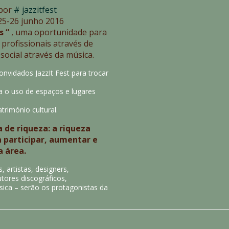
 por
#
jazzitfest
-25-26 junho 2016
s
“
, uma oportunidade para
 profissionais através de
social através da música.
nvidados JazzIt Fest para trocar
ra o uso de espaços e lugares
rimónio cultural.
 de riqueza: a riqueza
a participar, aumentar e
a área.
 artistas, designers,
tores discográficos,
úsica – serão os protagonistas da