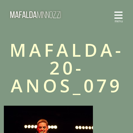
MAFALDA-
20-
ANOS_079