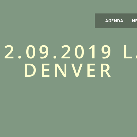
AGENDA
N
22.09.2019 
DENVER