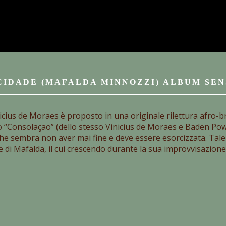
CIDADE (MAFALDA MINNOZZI) ALBUM SE
icius de Moraes è proposto in una originale rilettura afro-bra
no “Consolaçao” (dello stesso Vinicius de Moraes e Baden Powel
he sembra non aver mai fine e deve essere esorcizzata. Tale vi
te di Mafalda, il cui crescendo durante la sua improvvisazione