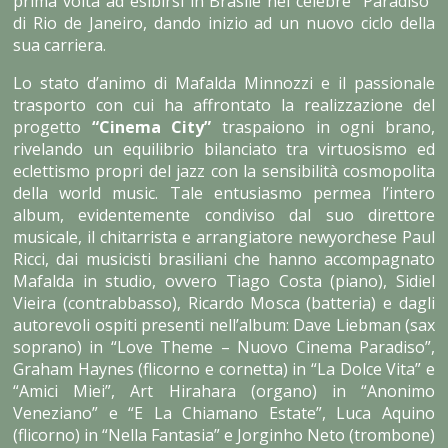
prima volta ad esibirsi in Brasile nel celebre “Paradiso”
di Rio de Janeiro, dando inizio ad un nuovo ciclo della
sua carriera.
Lo stato d’animo di Mafalda Minnozzi e il passionale
trasporto con cui ha affrontato la realizzazione del
progetto
“Cinema City”
traspaiono in ogni brano,
rivelando un equilibrio bilanciato tra virtuosismo ed
eclettismo propri del jazz con la sensibilità cosmopolita
della world music. Tale entusiasmo permea l’intero
album, evidentemente condiviso dal suo direttore
musicale, il chitarrista e arrangiatore newyorchese Paul
Ricci, dai musicisti brasiliani che hanno accompagnato
Mafalda in studio, ovvero Tiago Costa (piano), Sidiel
Vieira (contrabbasso), Ricardo Mosca (batteria) e dagli
autorevoli ospiti presenti nell’album: Dave Liebman (sax
soprano) in “Love Theme – Nuovo Cinema Paradiso”,
Graham Haynes (flicorno e cornetta) in “La Dolce Vita” e
“Amici Miei”, Art Hirahara (organo) in “Anonimo
Veneziano” e “E La Chiamano Estate”, Luca Aquino
(flicorno) in “Nella Fantasia” e Jorginho Neto (trombone)