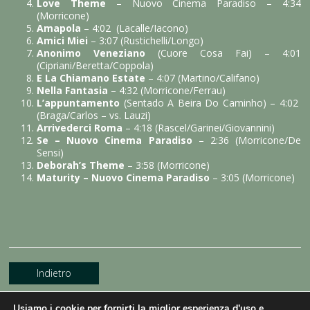
Love Theme
– Nuovo Cinema Paradiso – 4:34
(Morricone)
Amapola
– 4:02 (Lacalle/Iacono)
Amici Miei
– 3:07 (Rustichelli/Longo)
Anonimo Veneziano
(Cuore Cosa Fai) – 4:01
(Cipriani/Beretta/Coppola)
E La Chiamano Estate
– 4:07 (Martino/Califano)
Nella Fantasia
– 4:32 (Morricone/Ferrau)
L’appuntamento
(Sentado A Beira Do Caminho) – 4:02
(Braga/Carlos – vs. Lauzi)
Arrivederci Roma
– 4:18 (Rascel/Garinei/Giovannini)
Se – Nuovo Cinema Paradiso
– 2:36 (Morricone/De
Sensi)
Deborah’s Theme
– 3:58 (Morricone)
Maturity – Nuovo Cinema Paradiso
– 3:05 (Morricone)
Indietro
Usiamo i cookie per fornirti la miglior esperienza d'uso e